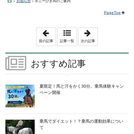
Home
お知らせ
ポニーひき馬のご案内
PageTop
「
「
寝
乗
屋
馬
前の記事
記事一覧
次の記事
川
で
公
ダ
園
イ
フ
エ
おすすめ記事
ェ
ッ
ス
ト
テ
！
ィ
？
バ
乗
ル
馬
夏限定！馬と汗をかく30分。乗馬体験キャン
」
の
ペーン開催
運
動
効
果
に
つ
い
乗馬でダイエット！？乗馬の運動効果につい
て
て
」