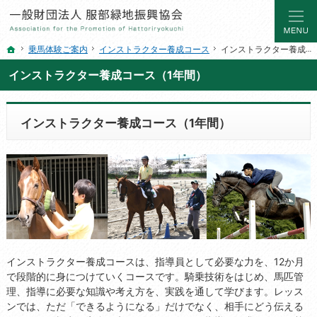
大阪府最大級の乗馬クラブ。乗馬レッスンやスクールなら服部緑地乗馬センターへ
乗馬スクール・レッスンなら服部緑地振興協会
乗馬体験ご案内
インストラクター養成コース
インストラクター養成コース（1年間）
ホーム
インストラクター養成コース（1年間）
インストラクター養成コース（1年間）
インストラクター養成コースは、指導員として必要な力を、12か月
で段階的に身につけていくコースです。騎乗技術をはじめ、馬匹管
理、指導に必要な知識や考え方を、実践を通して学びます。レッス
ンでは、ただ「できるようになる」だけでなく、相手にどう伝える