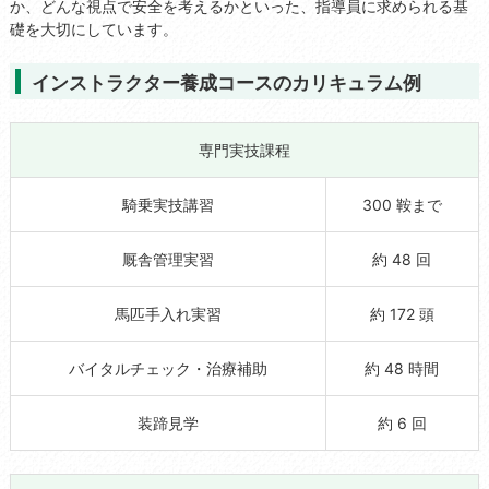
か、どんな視点で安全を考えるかといった、指導員に求められる基
礎を大切にしています。
インストラクター養成コースのカリキュラム例
専門実技課程
騎乗実技講習
300 鞍まで
厩舎管理実習
約 48 回
馬匹手入れ実習
約 172 頭
バイタルチェック・治療補助
約 48 時間
装蹄見学
約 6 回